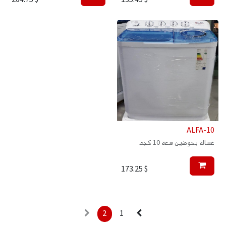
ALFA-10
غسالة بحوضين سعة 10 كجم
173.25
$
2
1