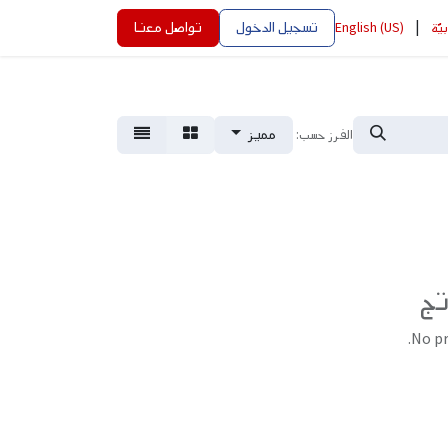
|
تسجيل الدخول
تواصل معنا
بيّة
English (US)
مميز
الفرز حسب:
تج
No pr