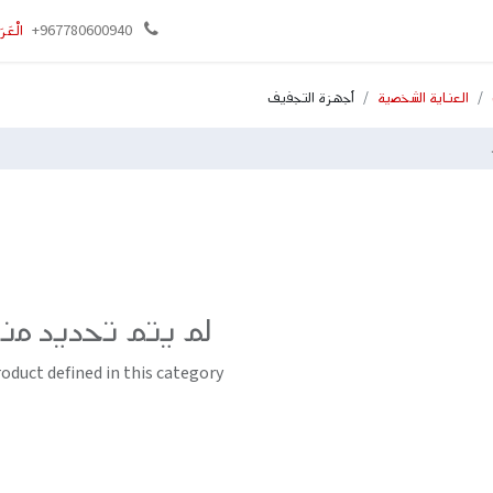
وني
تواصل معنا
+967780600940
الْعَرَ
العناية الشخصية
أجهزة التجفيف
لم يتم تحديد من
oduct defined in this category.