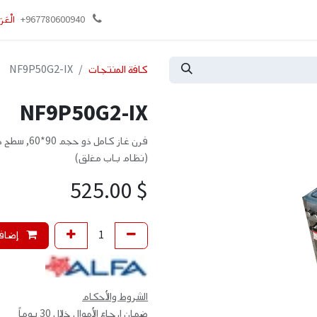
وني
تواصل معنا
+967780600940
الْعَرَ
كافة المنتجات
NF9P50G2-IX
NF9P50G2-IX
(نظام باب مغلق)
525.00
$
إضافة
الشروط والأحكام
ضمان إرجاع الأموال خلال 30 يوماً