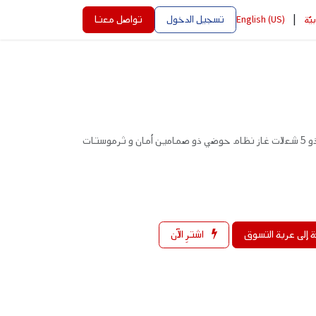
|
تسجيل الدخول
تواصل معنا
بيّة
English (US)
فرن غاز كامل ذو حجم 90*60, سطح ذو 5 شعلات غاز نظام حوضي ذو صمامين أمان و ثرموستات
 إلى عربة التسوق
اشترِ الآن