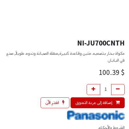
NI-JU700CNTH
مكواة بخار بتصميم متين وقاعدة كبيرة,سهلة الصيانة وتدوم طويلاً, صنع
في اليابان
100.39
$
إضافة إلى عربة التسوق
اشترِ الآن
الشروط والأحكام