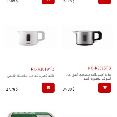
17.85
$
91.15
$
NC-K301STB
NC-K101WTZ
غلاية كهربائية بتصميم أنيق من
غلاية كهربائية من البلاستيك الأبيض
الفولاذ المقاوم للصدأ
27.78
$
34.80
$