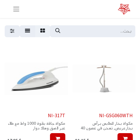
NI-317T
NI-GSG060WTH
مكواة بخار للملابس برأس
مكواة جافة بقوة 1000 واط مع طلاء
بخارعريض, تسخن في غضون 40
غير لاصق وسلك دوار
ثانية, خزان مياه سعة 2.0 لتر